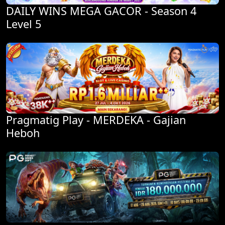
DAILY WINS MEGA GACOR - Season 4
Level 5
Pragmatig Play - MERDEKA - Gajian
Heboh