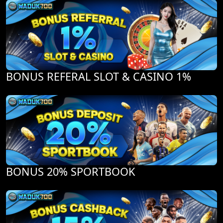
BONUS REFERAL SLOT & CASINO 1%
BONUS 20% SPORTBOOK