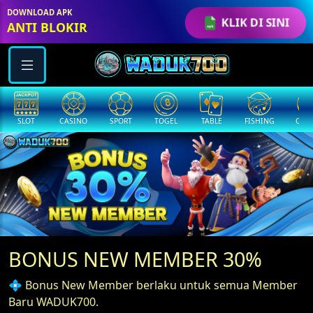
DOWNLOAD APK
KLIK DI SINI
ANTI BLOKIR
CASINO
SPORT
TOGEL
TABLE
FISHING
COCK F.
A
BONUS NEW MEMBER 30%
💠 Bonus New Member berlaku untuk semua Member
Baru WADUK700.