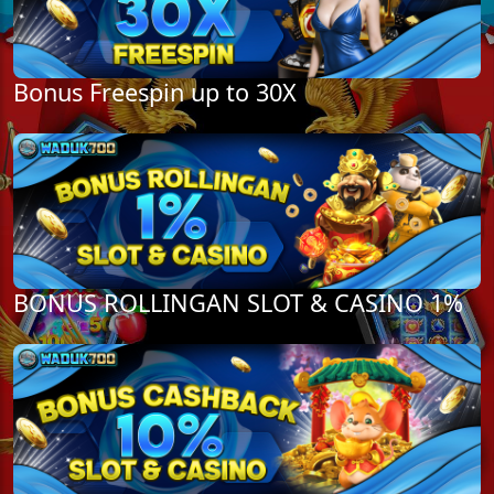
Bonus Freespin up to 30X
BONUS ROLLINGAN SLOT & CASINO 1%