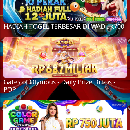
HADIAH TOGEL TERBESAR DI WADUK700
Gates of Olympus - Daily Prize Drops -
POP