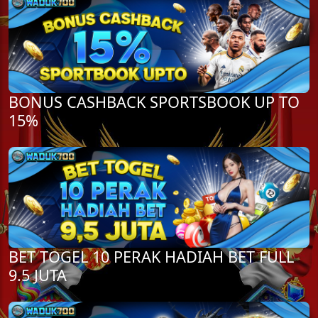
BONUS CASHBACK SPORTSBOOK UP TO
15%
BET TOGEL 10 PERAK HADIAH BET FULL
9.5 JUTA