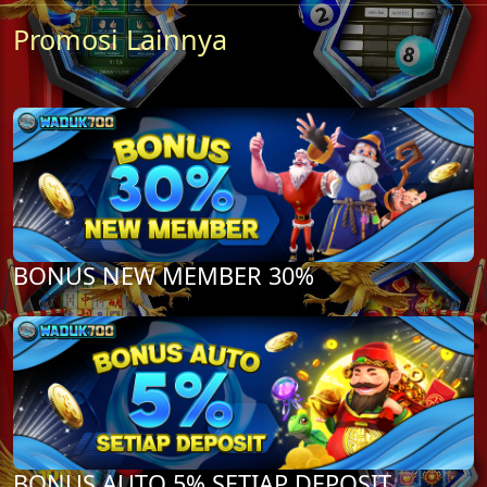
Promosi Lainnya
BONUS NEW MEMBER 30%
BONUS AUTO 5% SETIAP DEPOSIT