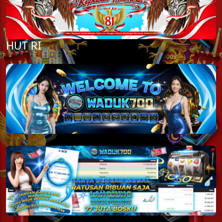
HUT RI