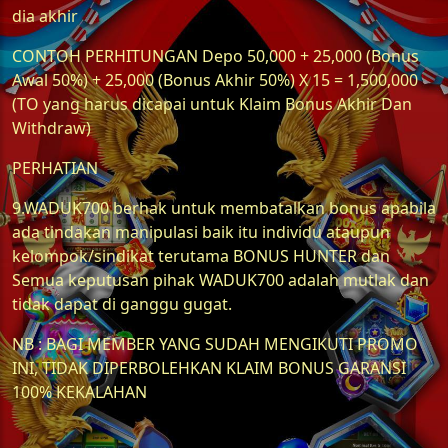
dia akhir
CONTOH PERHITUNGAN Depo 50,000 + 25,000 (Bonus
Awal 50%) + 25,000 (Bonus Akhir 50%) X 15 = 1,500,000
(TO yang harus dicapai untuk Klaim Bonus Akhir Dan
Withdraw)
PERHATIAN
9.WADUK700 berhak untuk membatalkan bonus apabila
ada tindakan manipulasi baik itu individu ataupun
kelompok/sindikat terutama BONUS HUNTER dan
Semua keputusan pihak WADUK700 adalah mutlak dan
tidak dapat di ganggu gugat.
NB : BAGI MEMBER YANG SUDAH MENGIKUTI PROMO
INI, TIDAK DIPERBOLEHKAN KLAIM BONUS GARANSI
100% KEKALAHAN