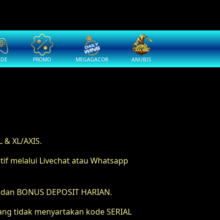
ADE
PROMO
MEGAGACOR
ANUBIS
 & XL/AXIS.
if melalui Livechat atau Whatsapp
R dan BONUS DEPOSIT HARIAN.
ang tidak menyartakan kode SERIAL