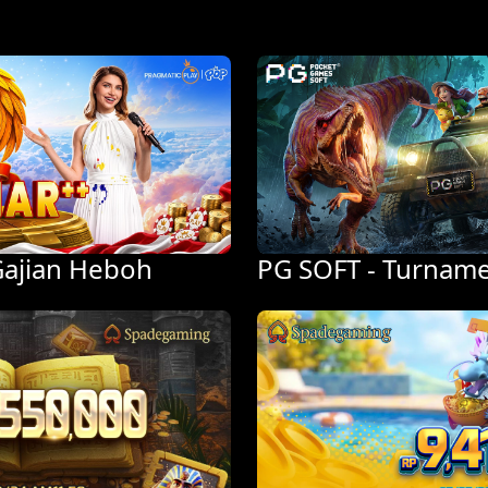
Gajian Heboh
PG SOFT - Turname