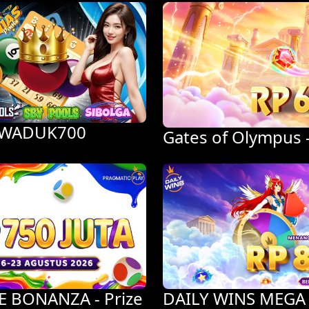
 WADUK700
Gates of Olympus -
E BONANZA - Prize
DAILY WINS MEGA 