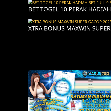
BET TOGEL 10 PERAK HADIAH 
XTRA BONUS MAXWIN SUPER