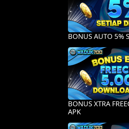
BONUS AUTO 5% S
BONUS XTRA FREE
APK