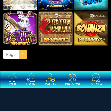
gj****ak
Telah Berhasil Melakukan Withdraw
Rp 3.269.000,00
Page
1
HOME
LOGIN
DAFTAR
PROMOSI
LIVE CHAT