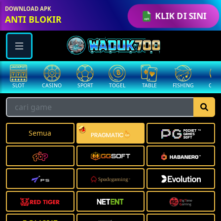
DOWNLOAD APK
KLIK DI SINI
ANTI BLOKIR
CASINO
SPORT
TOGEL
TABLE
FISHING
COCK F.
ARC
Semua