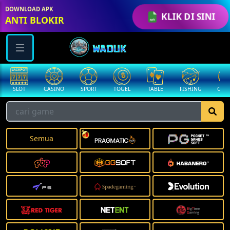
DOWNLOAD APK
KLIK DI SINI
ANTI BLOKIR
SLOT
CASINO
SPORT
TOGEL
TABLE
FISHING
COCK
Semua